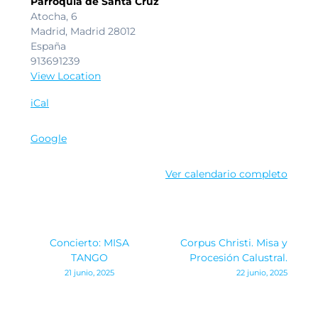
Parroquia de Santa Cruz
Atocha, 6
Madrid
,
Madrid
28012
España
913691239
View Location
iCal
Google
Ver calendario completo
Navegación
Concierto: MISA
Corpus Christi. Misa y
de
TANGO
Procesión Calustral.
21 junio, 2025
22 junio, 2025
entradas