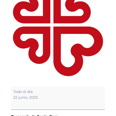
Colecta
Todo el día
Cáritas
22 junio, 2025
Diocesana.