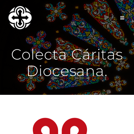
Saltar
al
contenido
Colecta Cáritas
Diocesana.