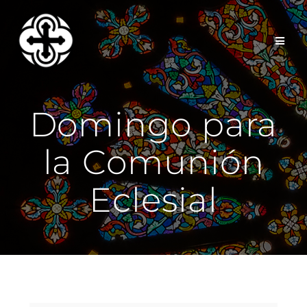
Saltar
al
contenido
Domingo para
la Comunión
Eclesial