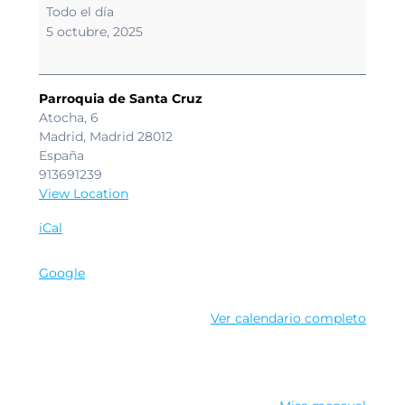
Domingo
Todo el día
para
5 octubre, 2025
la
Comunión
Eclesial
Parroquia de Santa Cruz
Atocha, 6
Madrid
,
Madrid
28012
España
913691239
View Location
iCal
Google
Ver calendario completo
Navegación