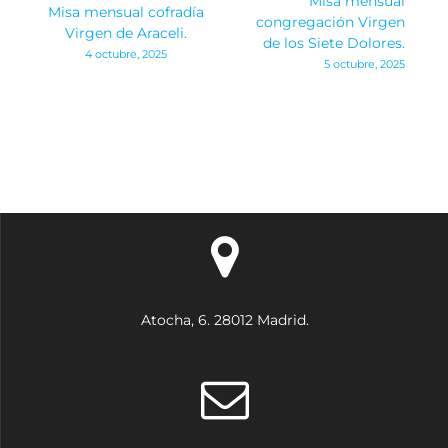
Misa mensual
Misa mensual cofradía
de
congregación Virgen
Virgen de Araceli.
de los Siete Dolores.
4 octubre, 2025
entradas
5 octubre, 2025
Atocha, 6. 28012 Madrid.