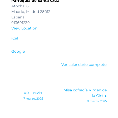
Dios.
Parroquia de Santa Cruz
Atocha, 6
Madrid
,
Madrid
28012
España
913691239
View Location
iCal
Google
Ver calendario completo
Navegación
Misa cofradía Virgen de
Vía Crucis.
de
la Cinta.
7 marzo, 2025
8 marzo, 2025
entradas