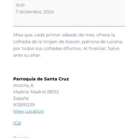
Sabatina
19:30
Cofradía
7 diciembre, 2024
de
la
Virgen
de
Misa que, cada primer sábado de mes, ofrece la
Araceli.
cofradía de la Virgen de Araceli, patrona de Lucena,
por todos sus cofrades difuntos. Al finalizar, Salve
ante su altar.
Parroquia de Santa Cruz
Atocha, 6
Madrid
,
Madrid
28012
España
913691239
View Location
iCal