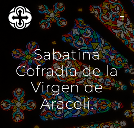
Saltar
al
contenido
Sabatina
Cofradía de la
Virgen de
Araceli.