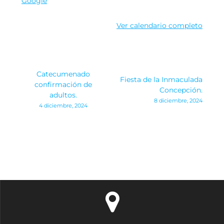
Google
Ver calendario completo
Navegación
Catecumenado
Fiesta de la Inmaculada
de
confirmación de
Concepción.
adultos.
8 diciembre, 2024
entradas
4 diciembre, 2024