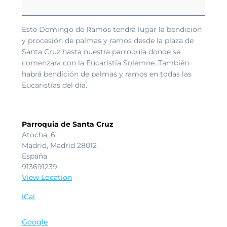
de
palmas
y
Este Domingo de Ramos tendrá lugar la bendición
ramos.
y procesión de palmas y ramos desde la plaza de
Santa Cruz hasta nuestra parroquia donde se
comenzara con la Eucaristía Solemne. También
habrá bendición de palmas y ramos en todas las
Eucaristías del día.
Parroquia de Santa Cruz
Atocha, 6
Madrid
,
Madrid
28012
España
913691239
View Location
iCal
Google