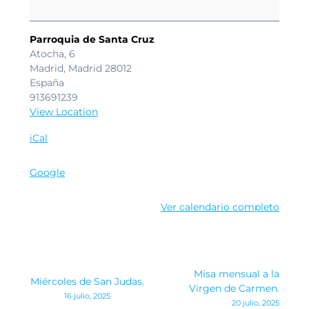
Virgen
del
Carmen.
Parroquia de Santa Cruz
Atocha, 6
Madrid
,
Madrid
28012
España
913691239
View Location
iCal
Google
Ver calendario completo
Navegación
Misa mensual a la
Miércoles de San Judas.
de
Virgen de Carmen.
16 julio, 2025
20 julio, 2025