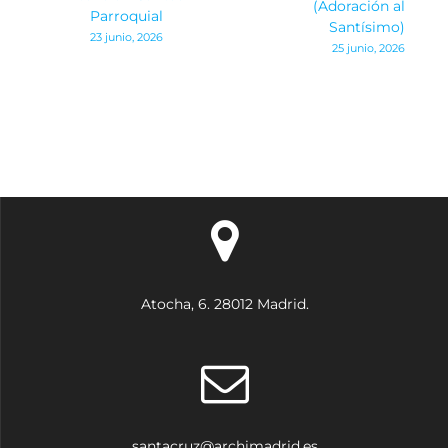
de
(Adoración al
Parroquial
Santísimo)
23 junio, 2026
entradas
25 junio, 2026
Atocha, 6. 28012 Madrid.
santacruz@archimadrid.es