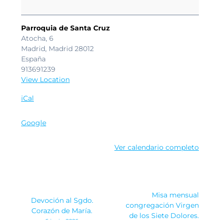
Virgen
de
Araceli.
Parroquia de Santa Cruz
Atocha, 6
Madrid
,
Madrid
28012
España
913691239
View Location
iCal
Google
Ver calendario completo
Navegación
Misa mensual
Devoción al Sgdo.
de
congregación Virgen
Corazón de María.
de los Siete Dolores.