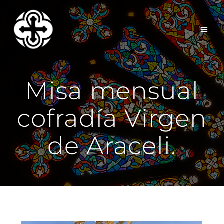
Saltar
al
contenido
Misa mensual
cofradía Virgen
de Araceli.