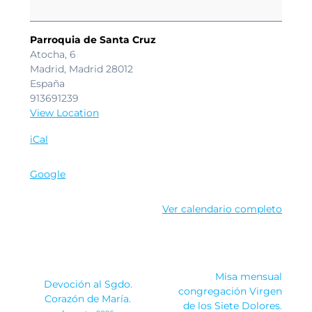
Virgen
de
Araceli.
Parroquia de Santa Cruz
Atocha, 6
Madrid
,
Madrid
28012
España
913691239
View Location
iCal
Google
Ver calendario completo
Navegación
Misa mensual
Devoción al Sgdo.
de
congregación Virgen
Corazón de María.
de los Siete Dolores.