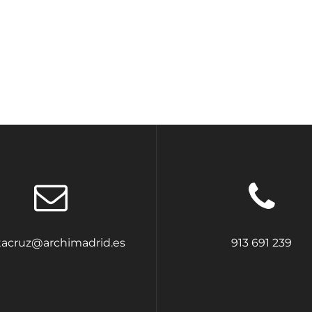
tacruz@archimadrid.es
913 691 239