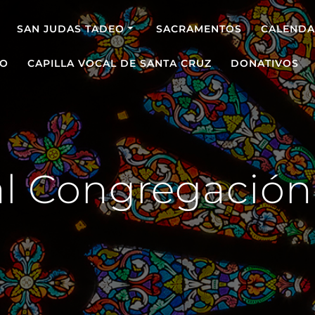
SAN JUDAS TADEO
SACRAMENTOS
CALENDA
O
CAPILLA VOCAL DE SANTA CRUZ
DONATIVOS
 Congregación 