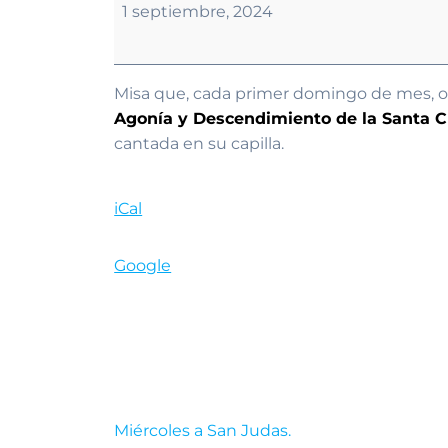
Mensual
1 septiembre, 2024
Congregación
de
los
Misa que, cada primer domingo de mes, o
Siete
Agonía y Descendimiento de la Santa C
Dolores.
cantada en su capilla.
iCal
Google
Navegación
Miércoles a San Judas.