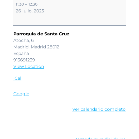
Misa
–
11:30
12:30
Solemne
26 julio, 2025
San
Joaquín
y
Sana
Parroquia de Santa Cruz
Ana.
Atocha, 6
Madrid
,
Madrid
28012
España
913691239
View Location
iCal
Google
Ver calendario completo
Navegación