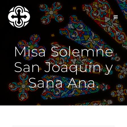
Saltar
al
contenido
Misa Solemne
San Joaquín y
Sana Ana.