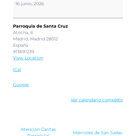
Espiritual.
16 junio, 2026
Parroquia de Santa Cruz
Atocha, 6
Madrid
,
Madrid
28012
España
913691239
View Location
iCal
Google
Ver calendario completo
Navegación
Atención Caritas
Miércoles de San Judas.
Parroquial