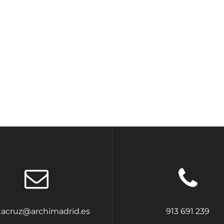
tacruz@archimadrid.es
913 691 239