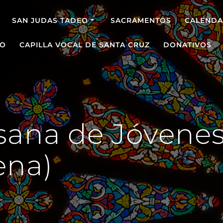
SAN JUDAS TADEO
SACRAMENTOS
CALENDA
O
CAPILLA VOCAL DE SANTA CRUZ
DONATIVOS
esana de Jóvenes
ena)