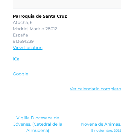
Iglesia
Diocesana.
Parroquia de Santa Cruz
Atocha, 6
Madrid
,
Madrid
28012
España
913691239
View Location
iCal
Google
Ver calendario completo
Navegación
Vigilia Diocesana de
de
Jóvenes. (Catedral de la
Novena de Ánimas.
Almudena)
9 noviembre, 2025