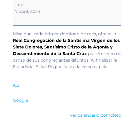
Misa
10:30
Mensual
7 abril, 2024
Congregación
de
los
Siete
Misa que, cada primer domingo de mes, ofrece la
Dolores.
Real Congregación de la Santísima Virgen de los
Siete Dolores, Santísimo Cristo de la Agonía y
Descendimiento de la Santa Cruz
por el eterno de
canso de sus congregantes difuntos. Al finalizar la
Eucaristía, Salve Regina cantada en su capilla.
iCal
Google
Ver calendario completo